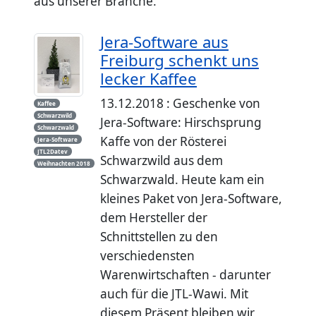
aus unserer Branche.
Jera-Software aus
Freiburg schenkt uns
lecker Kaffee
13.12.2018 : Geschenke von
Kaffee
Schwarzwild
Jera-Software: Hirschsprung
Schwarzwald
Kaffe von der Rösterei
Jera-Software
JTL2Datev
Schwarzwild aus dem
Weihnachten 2018
Schwarzwald. Heute kam ein
kleines Paket von Jera-Software,
dem Hersteller der
Schnittstellen zu den
verschiedensten
Warenwirtschaften - darunter
auch für die JTL-Wawi. Mit
diesem Präsent bleiben wir