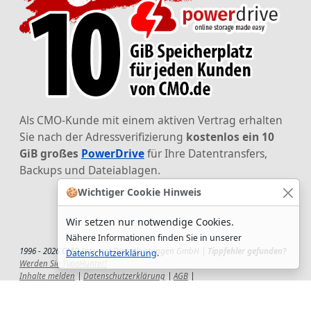
Als CMO-Kunde mit einem aktiven Vertrag erhalten
Sie nach der Adressverifizierung
kostenlos ein 10
GiB großes
PowerDrive
für Ihre Datentransfers,
Backups und Dateiablagen.
🍪
Wichtiger Cookie Hinweis
Wir setzen nur notwendige Cookies.
Nähere Informationen finden Sie in unserer
1996 - 2026 CMO Internet Dienstleistungen GmbH |
Tippfehler gefunden?
Datenschutzerklärung
.
Werden Sie TypoHunter!
Inhalte melden
|
Datenschutzerklärung
|
AGB
|
Auftragsverarbeitungsvertrag
|
Impressum
|
Wir setzen uns ein!
|
QuickSupport