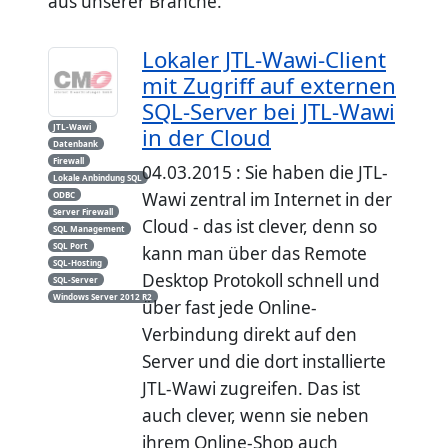
aus unserer Branche.
Lokaler JTL-Wawi-Client
mit Zugriff auf externen
SQL-Server bei JTL-Wawi
JTL-Wawi
in der Cloud
Datenbank
Firewall
04.03.2015 : Sie haben die JTL-
Lokale Anbindung SQL
Wawi zentral im Internet in der
ODBC
Server Firewall
Cloud - das ist clever, denn so
SQL Management
SQL Port
kann man über das Remote
SQL-Hosting
Desktop Protokoll schnell und
SQL-Server
Windows Server 2012 R2
über fast jede Online-
Verbindung direkt auf den
Server und die dort installierte
JTL-Wawi zugreifen. Das ist
auch clever, wenn sie neben
ihrem Online-Shop auch