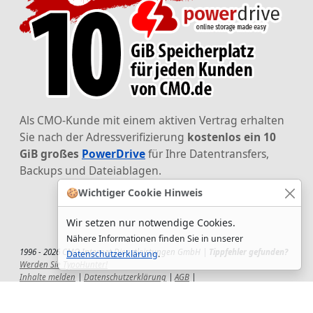
Als CMO-Kunde mit einem aktiven Vertrag erhalten
Sie nach der Adressverifizierung
kostenlos ein 10
GiB großes
PowerDrive
für Ihre Datentransfers,
Backups und Dateiablagen.
🍪
Wichtiger Cookie Hinweis
Wir setzen nur notwendige Cookies.
Nähere Informationen finden Sie in unserer
1996 - 2026 CMO Internet Dienstleistungen GmbH |
Tippfehler gefunden?
Datenschutzerklärung
.
Werden Sie TypoHunter!
Inhalte melden
|
Datenschutzerklärung
|
AGB
|
Auftragsverarbeitungsvertrag
|
Impressum
|
Wir setzen uns ein!
|
QuickSupport