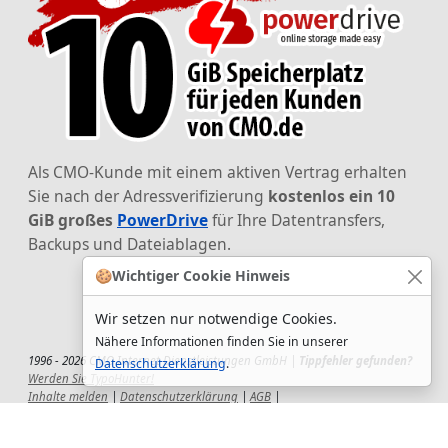
Als CMO-Kunde mit einem aktiven Vertrag erhalten
Sie nach der Adressverifizierung
kostenlos ein 10
GiB großes
PowerDrive
für Ihre Datentransfers,
Backups und Dateiablagen.
🍪
Wichtiger Cookie Hinweis
Wir setzen nur notwendige Cookies.
Nähere Informationen finden Sie in unserer
1996 - 2026 CMO Internet Dienstleistungen GmbH |
Tippfehler gefunden?
Datenschutzerklärung
.
Werden Sie TypoHunter!
Inhalte melden
|
Datenschutzerklärung
|
AGB
|
Auftragsverarbeitungsvertrag
|
Impressum
|
Wir setzen uns ein!
|
QuickSupport