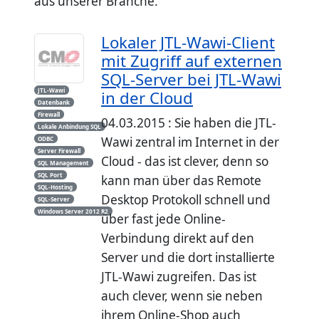
aus unserer Branche.
Lokaler JTL-Wawi-Client
mit Zugriff auf externen
SQL-Server bei JTL-Wawi
JTL-Wawi
in der Cloud
Datenbank
Firewall
04.03.2015 : Sie haben die JTL-
Lokale Anbindung SQL
Wawi zentral im Internet in der
ODBC
Server Firewall
Cloud - das ist clever, denn so
SQL Management
SQL Port
kann man über das Remote
SQL-Hosting
Desktop Protokoll schnell und
SQL-Server
Windows Server 2012 R2
über fast jede Online-
Verbindung direkt auf den
Server und die dort installierte
JTL-Wawi zugreifen. Das ist
auch clever, wenn sie neben
ihrem Online-Shop auch