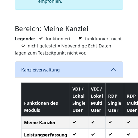
empfohlen.
Bereich: Meine Kanzlei
Legende:
funktioniert |
funktioniert nicht
|
nicht getestet = Notwendige Echt-Daten
lagen zum Testzeitpunkt nicht vor.
Kanzleiverwaltung
VDI /
VDI /
Lokal
Lokal
RDP
RDP
Funktionen des
Single
Multi
Single
Multi
Moduls
User
User
User
User
Meine Kanzlei
Leistungserfassung