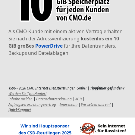
Als CMO-Kunde mit einem aktiven Vertrag erhalten
Sie nach der Adressverifizierung
kostenlos ein 10
GiB großes
PowerDrive
für Ihre Datentransfers,
Backups und Dateiablagen.
1996 - 2026 CMO Internet Dienstleistungen GmbH |
Tippfehler gefunden?
Werden Sie TypoHunter!
Inhalte melden
|
Datenschutzerklärung
|
AGB
|
Auftragsverarbeitungsvertrag
|
Impressum
|
Wir setzen uns ein!
|
QuickSupport
Wir sind Hauptsponsor
des CSD-Reutlingen 2025