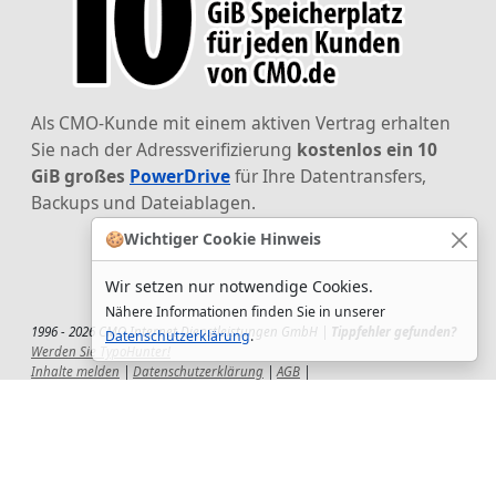
Als CMO-Kunde mit einem aktiven Vertrag erhalten
Sie nach der Adressverifizierung
kostenlos ein 10
GiB großes
PowerDrive
für Ihre Datentransfers,
Backups und Dateiablagen.
🍪
Wichtiger Cookie Hinweis
Wir setzen nur notwendige Cookies.
Nähere Informationen finden Sie in unserer
1996 - 2026 CMO Internet Dienstleistungen GmbH |
Tippfehler gefunden?
Datenschutzerklärung
.
Werden Sie TypoHunter!
Inhalte melden
|
Datenschutzerklärung
|
AGB
|
Auftragsverarbeitungsvertrag
|
Impressum
|
Wir setzen uns ein!
|
QuickSupport
Wir sind Hauptsponsor
des CSD-Reutlingen 2025