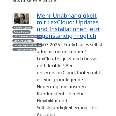
aus unserer Branche.
Mehr Unabhängigkeit
mit LexCloud: Updates
und Installationen jetzt
lexware support
Admin-Zugang
eigenständig möglich
Drittsoftware Installation
Lexware Updates
08.07.2025 : Endlich alles selbst
Hochverfügbarkeit Server
IT-Selbstverwaltung
administrieren können!
LexCloud ist jetzt noch besser
und flexibler! Bei
unseren LexCloud-Tarifen gibt
es eine grundlegende
Neuerung, die unseren
Kunden deutlich mehr
Flexibilität und
Selbstständigkeit ermöglicht:
Ab sofort