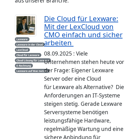
aus unserer Branche.
Die Cloud für Lexware:
Mit der LexCloud von
CMO einfach und sicher
Lexware
arbeiten
Lexware in der Cloud
LexCloud
08.09.2025 : Viele
Cloud für Lexware
Unternehmen stehen heute vor
Cloud Lösung für Lexware
E-Rechnung
der Frage: Eigener Lexware
Lexware auf Mac nutzen
Server oder eine Cloud
für Lexware als Alternative? Die
Anforderungen an IT-Systeme
steigen stetig. Gerade Lexware
Serversysteme benötigen
leistungsfähige Hardware,
regelmäßige Wartung und eine
sichere Anbindung für