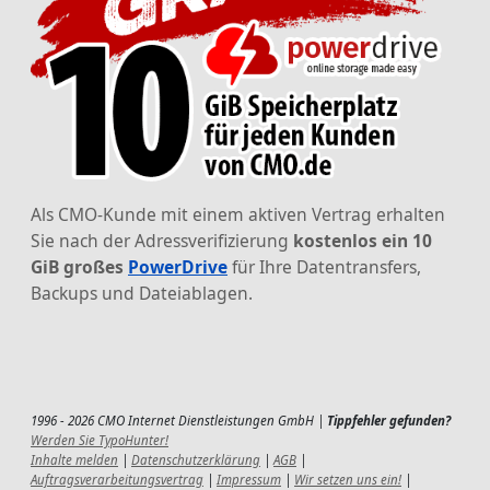
Als CMO-Kunde mit einem aktiven Vertrag erhalten
Sie nach der Adressverifizierung
kostenlos ein 10
GiB großes
PowerDrive
für Ihre Datentransfers,
Backups und Dateiablagen.
1996 - 2026 CMO Internet Dienstleistungen GmbH |
Tippfehler gefunden?
Werden Sie TypoHunter!
Inhalte melden
|
Datenschutzerklärung
|
AGB
|
Auftragsverarbeitungsvertrag
|
Impressum
|
Wir setzen uns ein!
|