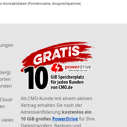
gen Kontaktdaten (Firmenname, Ansprechpartner,
tungen
berg)
orten
landen
Als CMO-Kunde mit einem aktiven
 Cloud-
Vertrag erhalten Sie nach der
den
Adressverifizierung
kostenlos ein
10 GiB großes
PowerDrive
für Ihre
 vieles
Datentransfers, Backups und