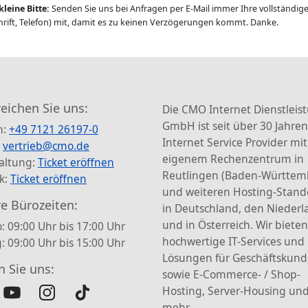
kleine Bitte:
Senden Sie uns bei Anfragen per E-Mail immer Ihre vollständi
rift, Telefon) mit, damit es zu keinen Verzögerungen kommt. Danke.
reichen Sie uns:
Die CMO Internet Dienstleis
GmbH ist seit über 30 Jahren
n:
+49 7121 26197-0
Internet Service Provider mit
:
vertrieb@cmo.de
eigenem Rechenzentrum in
altung:
Ticket eröffnen
Reutlingen (Baden-Württem
k:
Ticket eröffnen
und weiteren Hosting-Stand
e Bürozeiten:
in Deutschland, den Nieder
und in Österreich. Wir bieten
: 09:00 Uhr bis 17:00 Uhr
hochwertige IT-Services und
g: 09:00 Uhr bis 15:00 Uhr
Lösungen für Geschäftskun
n Sie uns:
sowie E-Commerce- / Shop-
Hosting, Server-Housing und
mehr.