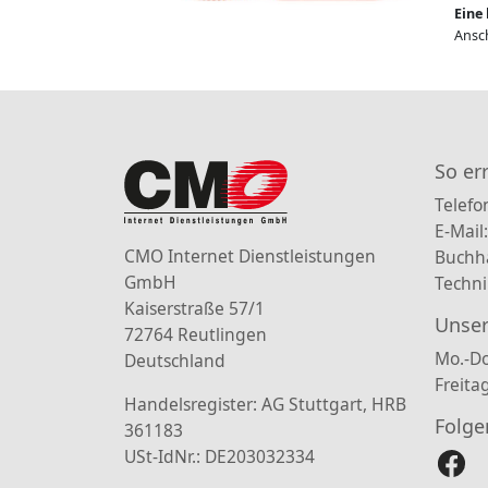
Eine 
Ansch
So er
Telefo
E-Mail
CMO Internet Dienstleistungen
Buchh
GmbH
Techni
Kaiserstraße 57/1
Unser
72764 Reutlingen
Mo.-Do
Deutschland
Freita
Handelsregister: AG Stuttgart, HRB
Folge
361183
USt-IdNr.: DE203032334