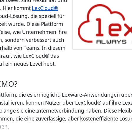
ftswelt sind Flexibilität und
lg. Hier kommt
LexCloud®
loud-Lösung, die speziell für
elt wurde. Diese Plattform
 Weise, wie Unternehmen ihre
, sondern verbessert auch
erhalb von Teams. In diesem
darauf, wie LexCloud® das
f ein neues Level hebt.
 CMO?
lattform, die es ermöglicht, Lexware-Anwendungen über 
u installieren, können Nutzer über LexCloud® auf ihre
solange sie eine Internetverbindung haben. Diese Flexibil
hmen, die eine zuverlässige, aber kosteneffiziente Lös
hen.