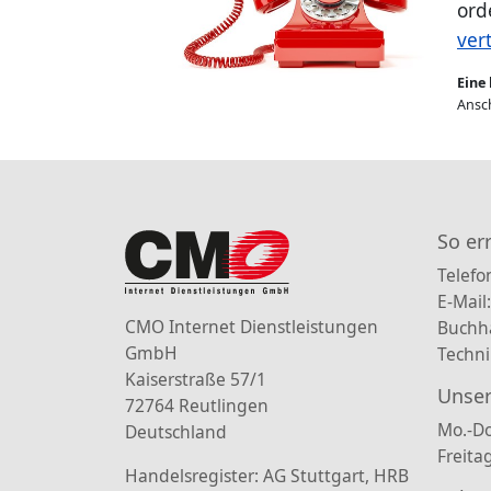
ord
ver
Eine 
Ansch
So er
Telefo
E-Mail
CMO Internet Dienstleistungen
Buchh
GmbH
Techni
Kaiserstraße 57/1
Unser
72764 Reutlingen
Mo.-Do
Deutschland
Freita
Handelsregister: AG Stuttgart, HRB