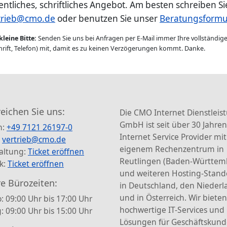
entliches, schriftliches Angebot. Am besten schreiben S
trieb@cmo.de
oder benutzen Sie unser
Beratungsformu
kleine Bitte:
Senden Sie uns bei Anfragen per E-Mail immer Ihre vollständi
rift, Telefon) mit, damit es zu keinen Verzögerungen kommt. Danke.
reichen Sie uns:
Die CMO Internet Dienstleis
GmbH ist seit über 30 Jahren
n:
+49 7121 26197-0
Internet Service Provider mit
:
vertrieb@cmo.de
eigenem Rechenzentrum in
altung:
Ticket eröffnen
Reutlingen (Baden-Württem
k:
Ticket eröffnen
und weiteren Hosting-Stand
e Bürozeiten:
in Deutschland, den Nieder
und in Österreich. Wir bieten
: 09:00 Uhr bis 17:00 Uhr
hochwertige IT-Services und
g: 09:00 Uhr bis 15:00 Uhr
Lösungen für Geschäftskun