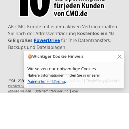
Als CMO-Kunde mit einem aktiven Vertrag erhalten
Sie nach der Adressverifizierung
kostenlos ein 10
GiB großes
PowerDrive
für Ihre Datentransfers,
Backups und Dateiablagen.
🍪
Wichtiger Cookie Hinweis
Wir setzen nur notwendige Cookies.
Nähere Informationen finden Sie in unserer
1996 - 2026 CMO Internet Dienstleistungen GmbH |
Tippfehler gefunden?
Datenschutzerklärung
.
Werden Sie TypoHunter!
Inhalte melden
|
Datenschutzerklärung
|
AGB
|
Auftragsverarbeitungsvertrag
|
Impressum
|
Wir setzen uns ein!
|
QuickSupport
Wir sind Hauptsponsor
des CSD-Reutlingen 2025