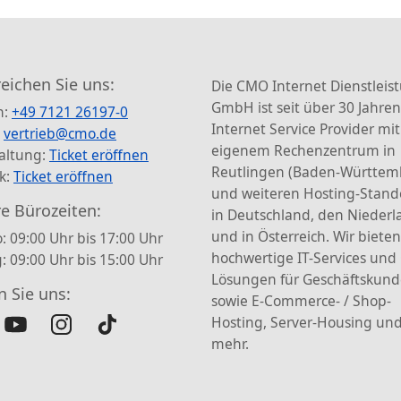
reichen Sie uns:
Die CMO Internet Dienstleis
GmbH ist seit über 30 Jahren
n:
+49 7121 26197-0
Internet Service Provider mit
:
vertrieb@cmo.de
eigenem Rechenzentrum in
altung:
Ticket eröffnen
Reutlingen (Baden-Württem
k:
Ticket eröffnen
und weiteren Hosting-Stand
e Bürozeiten:
in Deutschland, den Nieder
und in Österreich. Wir bieten
: 09:00 Uhr bis 17:00 Uhr
hochwertige IT-Services und
g: 09:00 Uhr bis 15:00 Uhr
Lösungen für Geschäftskun
n Sie uns:
sowie E-Commerce- / Shop-
Hosting, Server-Housing und
mehr.