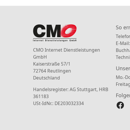
So er
Telefo
E-Mail
CMO Internet Dienstleistungen
Buchh
GmbH
Techni
Kaiserstraße 57/1
Unser
72764 Reutlingen
Mo.-Do
Deutschland
Freita
Handelsregister: AG Stuttgart, HRB
Folge
361183
USt-IdNr.: DE203032334