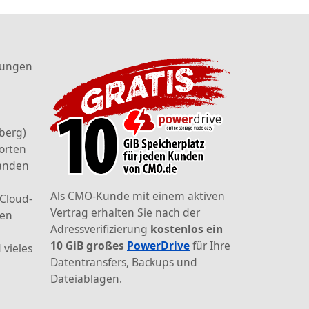
tungen
berg)
orten
landen
Als CMO-Kunde mit einem aktiven
 Cloud-
Vertrag erhalten Sie nach der
den
Adressverifizierung
kostenlos ein
10 GiB großes
PowerDrive
für Ihre
 vieles
Datentransfers, Backups und
Dateiablagen.