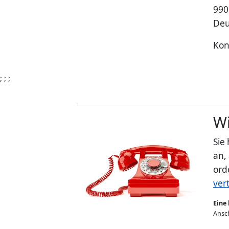
990
Deu
Kon
; ; ;
Wi
Sie
an,
ord
ver
Eine 
Ansch