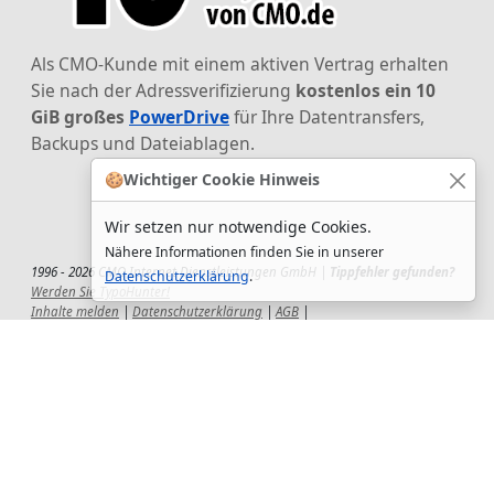
Als CMO-Kunde mit einem aktiven Vertrag erhalten
Sie nach der Adressverifizierung
kostenlos ein 10
GiB großes
PowerDrive
für Ihre Datentransfers,
Backups und Dateiablagen.
🍪
Wichtiger Cookie Hinweis
Wir setzen nur notwendige Cookies.
Nähere Informationen finden Sie in unserer
1996 - 2026 CMO Internet Dienstleistungen GmbH |
Tippfehler gefunden?
Datenschutzerklärung
.
Werden Sie TypoHunter!
Inhalte melden
|
Datenschutzerklärung
|
AGB
|
Auftragsverarbeitungsvertrag
|
Impressum
|
Wir setzen uns ein!
|
QuickSupport
Wir sind Hauptsponsor
des CSD-Reutlingen 2025