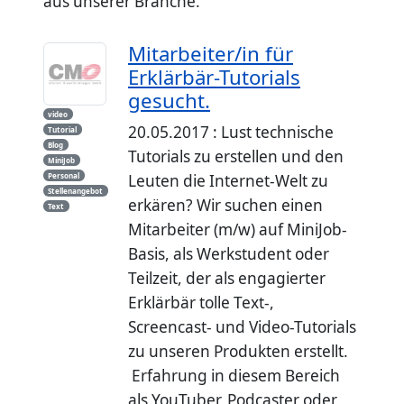
aus unserer Branche.
Mitarbeiter/in für
Erklärbär-Tutorials
gesucht.
video
20.05.2017 : Lust technische
Tutorial
Blog
Tutorials zu erstellen und den
MiniJob
Personal
Leuten die Internet-Welt zu
Stellenangebot
erkären? Wir suchen einen
Text
Mitarbeiter (m/w) auf MiniJob-
Basis, als Werkstudent oder
Teilzeit, der als engagierter
Erklärbär tolle Text-,
Screencast- und Video-Tutorials
zu unseren Produkten erstellt.
Erfahrung in diesem Bereich
als YouTuber, Podcaster oder