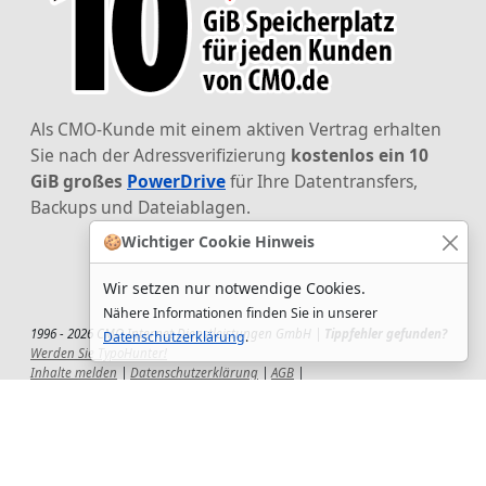
Als CMO-Kunde mit einem aktiven Vertrag erhalten
Sie nach der Adressverifizierung
kostenlos ein 10
GiB großes
PowerDrive
für Ihre Datentransfers,
Backups und Dateiablagen.
🍪
Wichtiger Cookie Hinweis
Wir setzen nur notwendige Cookies.
Nähere Informationen finden Sie in unserer
1996 - 2026 CMO Internet Dienstleistungen GmbH |
Tippfehler gefunden?
Datenschutzerklärung
.
Werden Sie TypoHunter!
Inhalte melden
|
Datenschutzerklärung
|
AGB
|
Auftragsverarbeitungsvertrag
|
Impressum
|
Wir setzen uns ein!
|
QuickSupport
Wir sind Hauptsponsor