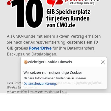
Als CMO-Kunde mit einem aktiven Vertrag erhalten
Sie nach der Adressverifizierung
kostenlos ein 10
GiB großes
PowerDrive
für Ihre Datentransfers,
Backups und Dateiablagen.
🍪
Wichtiger Cookie Hinweis
Wir setzen nur notwendige Cookies.
Nähere Informationen finden Sie in unserer
1996 - 2026 CMO Internet Dienstleistungen GmbH |
Tippfehler gefunden?
Datenschutzerklärung
.
Werden Sie TypoHunter!
Inhalte melden
|
Datenschutzerklärung
|
AGB
|
Auftragsverarbeitungsvertrag
|
Impressum
|
Wir setzen uns ein!
|
QuickSupport