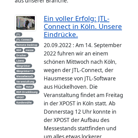
aus unserer Branche.
Ein voller Erfolg: JTL-
Connect in Köln. Unsere
Eindrücke.
JTL
JTL-Connect
20.09.2022 : Am 14. September
Remote Desktop
RDP
messe
2022 fuhren wir an einem
Drucker
schönen Mittwoch nach Köln,
Lizenz
Slimprinter
wegen der JTL-Connect, der
Slimprinter11
Messebesuch
Hausmesse von JTL-Software
Veranstaltung
aus Hückelhoven. Die
Köln
Hotel
RDP-Drucklösung
Veranstaltung findet am Freitag
XPOST
in der XPOST in Köln statt. Ab
Kundennähe
Donnerstag 12 Uhr konnte in
der XPOST der Aufbau des
Messestands stattfinden und
um alles etwas lockerer