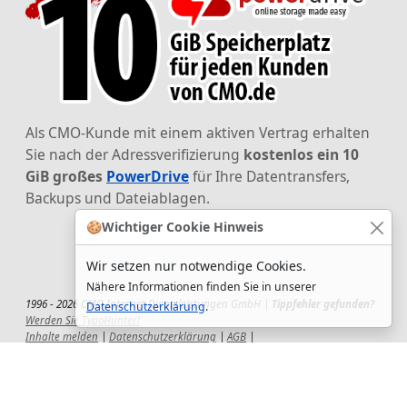
Als CMO-Kunde mit einem aktiven Vertrag erhalten
Sie nach der Adressverifizierung
kostenlos ein 10
GiB großes
PowerDrive
für Ihre Datentransfers,
Backups und Dateiablagen.
🍪
Wichtiger Cookie Hinweis
Wir setzen nur notwendige Cookies.
Nähere Informationen finden Sie in unserer
1996 - 2026 CMO Internet Dienstleistungen GmbH |
Tippfehler gefunden?
Datenschutzerklärung
.
Werden Sie TypoHunter!
Inhalte melden
|
Datenschutzerklärung
|
AGB
|
Auftragsverarbeitungsvertrag
|
Impressum
|
Wir setzen uns ein!
|
QuickSupport