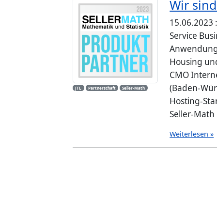
Wir sind
15.06.2023 
Service Bus
Anwendungen
Housing und
CMO Interne
(Baden-Wür
JTL
Partnerschaft
Seller-Math
Hosting-Sta
Seller-Math 
Weiterlesen »