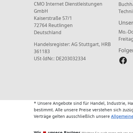
CMO Internet Dienstleistungen
Buchh
GmbH
Techni
Kaiserstraße 57/1
Unser
72764 Reutlingen
Mo.-Do
Deutschland
Freita
Handelsregister: AG Stuttgart, HRB
Folge
361183
USt-IdNr.: DE203032334
* Unsere Angebote sind für Handel, Industrie, H
bestimmt. Alle unsere Preise verstehen sich zuz
Verträge gelten ausschließlich unsere
Allgemein
Wir
unsere Partner
Möchten Sie auch gerne mit uns z