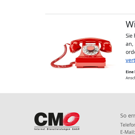
Wi
Sie
an,
ord
ver
Eine 
Ansch
So er
Telefo
E-Mail