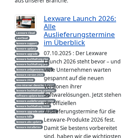
aus unserer Branche.
Lexware Launch 2026:
Alle
Auslieferungstermine
Lexware Cloud
LexCloud
im Überblick
lexware support
lexware update
07.10.2025 : Der Lexware
lexware upgrade
lexware buchhaltung plus
Launch 2026 steht bevor – und
lexware buchhaltung pro
viele Unternehmen warten
lexware anlagenverwaltung
lexware version 2026
gespannt auf die neuen
lexware 2026
Versionen ihrer
cmo internet dienstleistungen
lexware buchhaltung premium
Softwarelösungen. Jetzt stehen
software update lexware
lexware auslieferungstermine
die offiziellen
lexware buchhaltung 2026
Auslieferungstermine für die
lexware upgrade unterstützung
lexware hilfe
Lexware-Produkte 2026 fest.
lexware abo update
Damit Sie bestens vorbereitet
lexware installation
sind, haben wir die wichtigsten