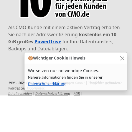
Als CMO-Kunde mit einem aktiven Vertrag erhalten
Sie nach der Adressverifizierung
kostenlos ein 10
GiB großes
PowerDrive
für Ihre Datentransfers,
Backups und Dateiablagen.
🍪
Wichtiger Cookie Hinweis
Wir setzen nur notwendige Cookies.
Nähere Informationen finden Sie in unserer
1996 - 2026 CMO Internet Dienstleistungen GmbH |
Tippfehler gefunden?
Datenschutzerklärung
.
Werden Sie TypoHunter!
Inhalte melden
|
Datenschutzerklärung
|
AGB
|
Auftragsverarbeitungsvertrag
|
Impressum
|
Wir setzen uns ein!
|
QuickSupport
Wir sind Hauptsponsor
des CSD-Reutlingen 2025