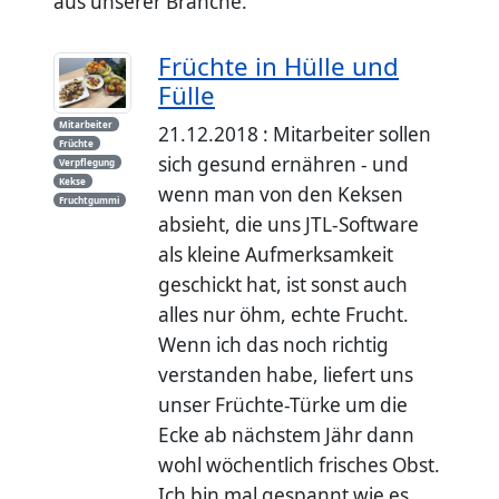
aus unserer Branche.
Früchte in Hülle und
Fülle
Mitarbeiter
21.12.2018 : Mitarbeiter sollen
Früchte
sich gesund ernähren - und
Verpflegung
Kekse
wenn man von den Keksen
Fruchtgummi
absieht, die uns JTL-Software
als kleine Aufmerksamkeit
geschickt hat, ist sonst auch
alles nur öhm, echte Frucht.
Wenn ich das noch richtig
verstanden habe, liefert uns
unser Früchte-Türke um die
Ecke ab nächstem Jähr dann
wohl wöchentlich frisches Obst.
Ich bin mal gespannt wie es