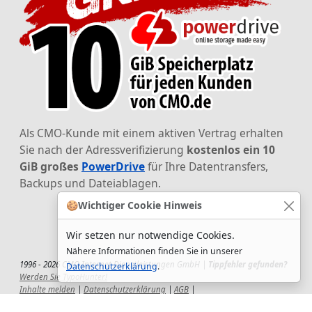
Als CMO-Kunde mit einem aktiven Vertrag erhalten
Sie nach der Adressverifizierung
kostenlos ein 10
GiB großes
PowerDrive
für Ihre Datentransfers,
Backups und Dateiablagen.
🍪
Wichtiger Cookie Hinweis
Wir setzen nur notwendige Cookies.
Nähere Informationen finden Sie in unserer
1996 - 2026 CMO Internet Dienstleistungen GmbH |
Tippfehler gefunden?
Datenschutzerklärung
.
Werden Sie TypoHunter!
Inhalte melden
|
Datenschutzerklärung
|
AGB
|
Auftragsverarbeitungsvertrag
|
Impressum
|
Wir setzen uns ein!
|