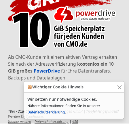
Als CMO-Kunde mit einem aktiven Vertrag erhalten
Sie nach der Adressverifizierung
kostenlos ein 10
GiB großes
PowerDrive
für Ihre Datentransfers,
Backups und Dateiablagen.
🍪
Wichtiger Cookie Hinweis
Wir setzen nur notwendige Cookies.
Nähere Informationen finden Sie in unserer
1996 - 2026 CMO Internet Dienstleistungen GmbH |
Tippfehler gefunden?
Datenschutzerklärung
.
Werden Sie TypoHunter!
Inhalte melden
|
Datenschutzerklärung
|
AGB
|
Auftragsverarbeitungsvertrag
|
Impressum
|
Wir setzen uns ein!
|