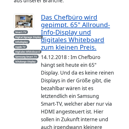
aus unserer Branche.
Das Chefbüro wird
gepimpt. 65" Allround-
Info-Display und
Smart-TV
digitales Whiteboard
Digital Signage Display
Infodisplay
zum kleinen Preis.
Apple TV
Digitales Whiteboard
14.12.2018 : Im Chefbüro
Samsung Smart TV
Schulungs-Display
hängt seit heute ein 65"
Display. Und da es keine reinen
Displays in der Größe gibt, die
bezahlbar wären ist es
letztendlich ein Samsung
Smart-TV, welcher aber nur via
HDMI angesteuert ist. Hier
sollen in Zukunft interne und
auch irgendwann kleinere