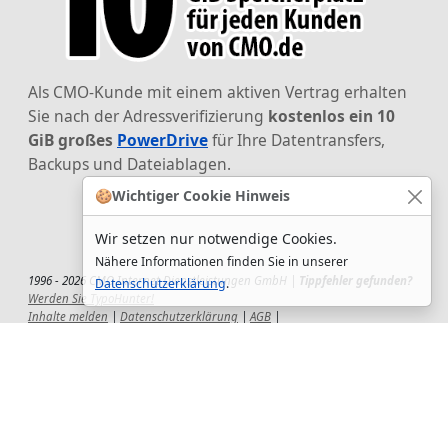
Als CMO-Kunde mit einem aktiven Vertrag erhalten
Sie nach der Adressverifizierung
kostenlos ein 10
GiB großes
PowerDrive
für Ihre Datentransfers,
Backups und Dateiablagen.
🍪
Wichtiger Cookie Hinweis
Wir setzen nur notwendige Cookies.
Nähere Informationen finden Sie in unserer
1996 - 2026 CMO Internet Dienstleistungen GmbH |
Tippfehler gefunden?
Datenschutzerklärung
.
Werden Sie TypoHunter!
Inhalte melden
|
Datenschutzerklärung
|
AGB
|
Auftragsverarbeitungsvertrag
|
Impressum
|
Wir setzen uns ein!
|
QuickSupport
Wir sind Hauptsponsor
des CSD-Reutlingen 2025