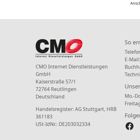
Ansch
So er
Telefo
E-Mail
CMO Internet Dienstleistungen
Buchh
GmbH
Techni
Kaiserstraße 57/1
Unser
72764 Reutlingen
Mo.-Do
Deutschland
Freita
Handelsregister: AG Stuttgart, HRB
Folge
361183
USt-IdNr.: DE203032334