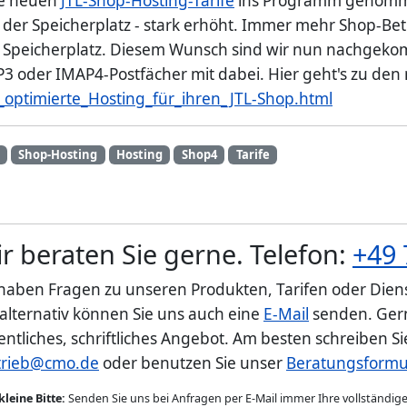
ie neuen
JTL-Shop-Hosting-Tarife
ins Programm genomm
er Speicherplatz - stark erhöht. Immer mehr Shop-Betre
el Speicherplatz. Diesem Wunsch sind wir nun nachgek
 oder IMAP4-Postfächer mit dabei. Hier geht's zu den 
_optimierte_Hosting_für_ihren_JTL-Shop.html
Shop-Hosting
Hosting
Shop4
Tarife
r beraten Sie gerne. Telefon:
+49 
 haben Fragen zu unseren Produkten, Tarifen oder Diens
 alternativ können Sie uns auch eine
E-Mail
senden. Gern
entliches, schriftliches Angebot. Am besten schreiben S
trieb@cmo.de
oder benutzen Sie unser
Beratungsformu
kleine Bitte:
Senden Sie uns bei Anfragen per E-Mail immer Ihre vollständi