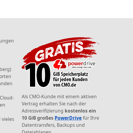
tungen
berg)
orten
landen
Als CMO-Kunde mit einem aktiven
 Cloud-
Vertrag erhalten Sie nach der
den
Adressverifizierung
kostenlos ein
10 GiB großes
PowerDrive
für Ihre
 vieles
Datentransfers, Backups und
Dateiablagen.