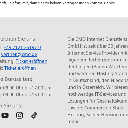
rift, Telefon) mit, damit es zu keinen Verzögerungen kommt. Danke.
reichen Sie uns:
Die CMO Internet Dienstleis
GmbH ist seit über 30 Jahren
n:
+49 7121 26197-0
Internet Service Provider mit
:
vertrieb@cmo.de
eigenem Rechenzentrum in
altung:
Ticket eröffnen
Reutlingen (Baden-Württem
k:
Ticket eröffnen
und weiteren Hosting-Stand
e Bürozeiten:
in Deutschland, den Nieder
und in Österreich. Wir bieten
: 09:00 Uhr bis 17:00 Uhr
hochwertige IT-Services und
g: 09:00 Uhr bis 15:00 Uhr
Lösungen für Geschäftskun
n Sie uns:
sowie E-Commerce- / Shop-
Hosting, Server-Housing und
mehr.