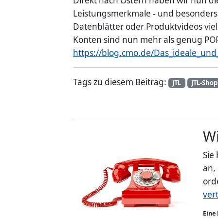
Direkt nach Ostern haben wir nun d
Leistungsmerkmale - und besonders d
Datenblätter oder Produktvideos vi
Konten sind nun mehr als genug POP3
https://blog.cmo.de/Das_ideale_und
Tags zu diesem Beitrag:
JTL
JTL-Shop
Wi
Sie
an,
ord
ver
Eine 