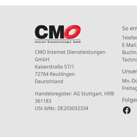
So er
Telefo
E-Mail
CMO Internet Dienstleistungen
Buchh
GmbH
Techni
Kaiserstraße 57/1
Unser
72764 Reutlingen
Mo.-Do
Deutschland
Freita
Handelsregister: AG Stuttgart, HRB
Folge
361183
USt-IdNr.: DE203032334