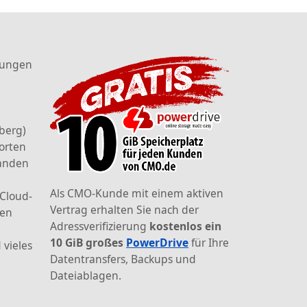
tungen
berg)
orten
landen
Als CMO-Kunde mit einem aktiven
 Cloud-
Vertrag erhalten Sie nach der
den
Adressverifizierung
kostenlos ein
10 GiB großes
PowerDrive
für Ihre
 vieles
Datentransfers, Backups und
Dateiablagen.