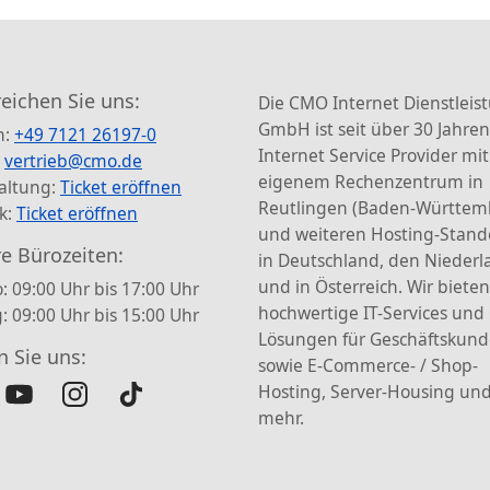
reichen Sie uns:
Die CMO Internet Dienstleis
GmbH ist seit über 30 Jahren
n:
+49 7121 26197-0
Internet Service Provider mit
:
vertrieb@cmo.de
eigenem Rechenzentrum in
altung:
Ticket eröffnen
Reutlingen (Baden-Württem
k:
Ticket eröffnen
und weiteren Hosting-Stand
e Bürozeiten:
in Deutschland, den Nieder
und in Österreich. Wir bieten
: 09:00 Uhr bis 17:00 Uhr
hochwertige IT-Services und
g: 09:00 Uhr bis 15:00 Uhr
Lösungen für Geschäftskun
n Sie uns:
sowie E-Commerce- / Shop-
Hosting, Server-Housing und
mehr.