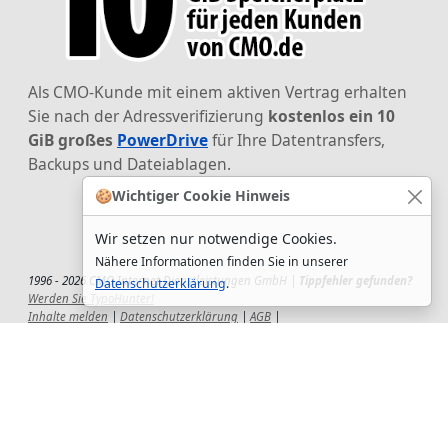
Als CMO-Kunde mit einem aktiven Vertrag erhalten
Sie nach der Adressverifizierung
kostenlos ein 10
GiB großes
PowerDrive
für Ihre Datentransfers,
Backups und Dateiablagen.
🍪
Wichtiger Cookie Hinweis
Wir setzen nur notwendige Cookies.
Nähere Informationen finden Sie in unserer
1996 - 2026 CMO Internet Dienstleistungen GmbH |
Tippfehler gefunden?
Datenschutzerklärung
.
Werden Sie TypoHunter!
Inhalte melden
|
Datenschutzerklärung
|
AGB
|
Auftragsverarbeitungsvertrag
|
Impressum
|
Wir setzen uns ein!
|
QuickSupport
Wir sind Hauptsponsor
des CSD-Reutlingen 2025