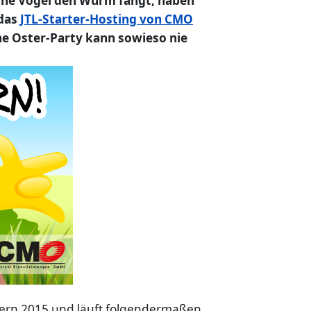
rühe Vogel den Wurm fängt, haben
 das
JTL-Starter-Hosting von CMO
ine Oster-Party kann sowieso nie
stern 2015 und läuft folgendermaßen