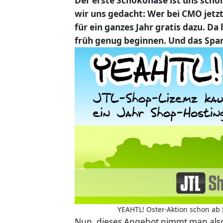
Der erste Schokohase ist uns scho
wir uns gedacht: Wer bei CMO jetz
für ein ganzes Jahr gratis dazu. D
früh genug beginnen. Und das Spar
YEAHTL! Oster-Aktion schon ab
Nun, dieses Angebot nimmt man also 