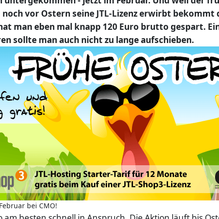
n untergekommen - jetzt im Februar. Und weil der f
t noch vor Ostern seine JTL-Lizenz erwirbt bekommt
a hat man eben mal knapp 120 Euro brutto gespart. E
en sollte man auch nicht zu lange aufschieben.
 Februar bei CMO!
am besten schnell in Anspruch. Die Aktion läuft bis O