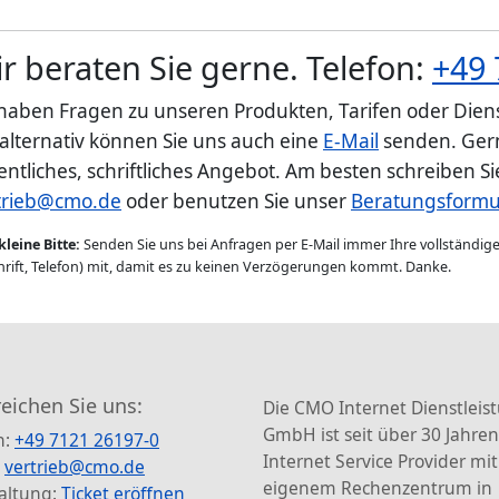
r beraten Sie gerne. Telefon:
+49 
 haben Fragen zu unseren Produkten, Tarifen oder Diens
 alternativ können Sie uns auch eine
E-Mail
senden. Gern
entliches, schriftliches Angebot. Am besten schreiben S
trieb@cmo.de
oder benutzen Sie unser
Beratungsformu
kleine Bitte:
Senden Sie uns bei Anfragen per E-Mail immer Ihre vollständi
rift, Telefon) mit, damit es zu keinen Verzögerungen kommt. Danke.
reichen Sie uns:
Die CMO Internet Dienstleis
GmbH ist seit über 30 Jahren
n:
+49 7121 26197-0
Internet Service Provider mit
:
vertrieb@cmo.de
eigenem Rechenzentrum in
altung:
Ticket eröffnen