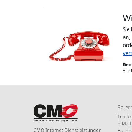
Wi
Sie
an,
ord
ver
Eine 
Ansch
So er
Telefo
E-Mail
CMO Internet Dienstleistungen
Buchh