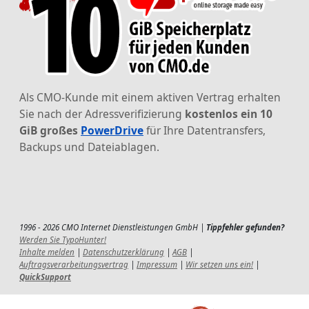
Als CMO-Kunde mit einem aktiven Vertrag erhalten
Sie nach der Adressverifizierung
kostenlos ein 10
GiB großes
PowerDrive
für Ihre Datentransfers,
Backups und Dateiablagen.
1996 - 2026 CMO Internet Dienstleistungen GmbH |
Tippfehler gefunden?
Werden Sie TypoHunter!
Inhalte melden
|
Datenschutzerklärung
|
AGB
|
Auftragsverarbeitungsvertrag
|
Impressum
|
Wir setzen uns ein!
|
QuickSupport