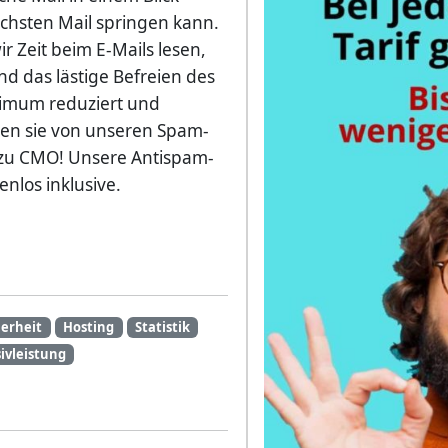
chsten Mail springen kann.
 Zeit beim E-Mails lesen,
d das lästige Befreien des
nimum reduziert und
eren sie von unseren Spam-
h zu CMO! Unsere Antispam-
enlos inklusive.
herheit
Hosting
Statistik
ivleistung