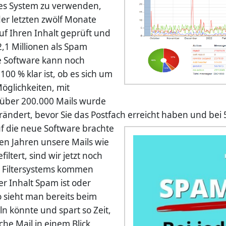
es System zu verwenden,
der letzten zwölf Monate
uf Ihren Inhalt geprüft und
2,1 Millionen als Spam
e Software kann noch
00 % klar ist, ob es sich um
öglichkeiten, mit
über 200.000 Mails wurde
rändert, bevor Sie das Postfach erreicht haben und be
f die neue Software brachte
ten Jahren unsere Mails wie
ltert, sind wir jetzt noch
n Filtersystems kommen
er Inhalt Spam ist oder
o sieht man bereits beim
n könnte und spart so Zeit,
che Mail in einem Blick