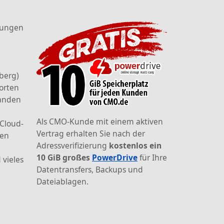
tungen
berg)
orten
landen
Als CMO-Kunde mit einem aktiven
 Cloud-
Vertrag erhalten Sie nach der
den
Adressverifizierung
kostenlos ein
10 GiB großes
PowerDrive
für Ihre
 vieles
Datentransfers, Backups und
Dateiablagen.