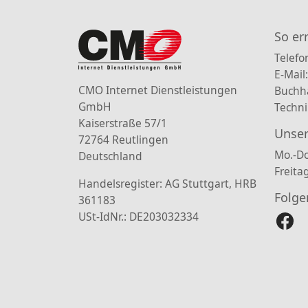
So er
Telefo
E-Mail
CMO Internet Dienstleistungen
Buchh
GmbH
Techni
Kaiserstraße 57/1
Unser
72764 Reutlingen
Mo.-Do
Deutschland
Freita
Handelsregister: AG Stuttgart, HRB
Folge
361183
USt-IdNr.: DE203032334