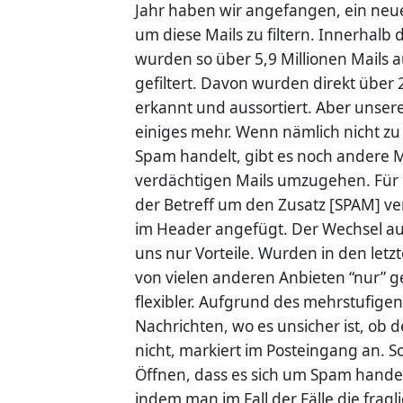
Jahr haben wir angefangen, ein neu
um diese Mails zu filtern. Innerhalb 
wurden so über 5,9 Millionen Mails a
gefiltert. Davon wurden direkt über 
erkannt und aussortiert. Aber unser
einiges mehr. Wenn nämlich nicht zu 1
Spam handelt, gibt es noch andere M
verdächtigen Mails umzugehen. Für 
der Betreff um den Zusatz [SPAM] ve
im Header angefügt.
Der Wechsel au
uns nur Vorteile. Wurden in den letz
von vielen anderen Anbieten “nur” gefi
flexibler. Aufgrund des mehrstufige
Nachrichten, wo es unsicher ist, ob d
nicht, markiert im Posteingang an. S
Öffnen, dass es sich um Spam handel
indem man im Fall der Fälle die fragli