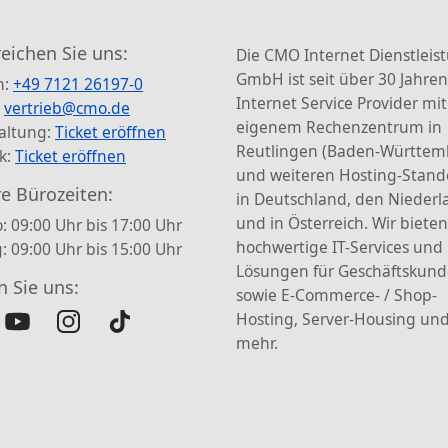
reichen Sie uns:
Die CMO Internet Dienstleis
GmbH ist seit über 30 Jahren
n:
+49 7121 26197-0
Internet Service Provider mit
:
vertrieb@cmo.de
eigenem Rechenzentrum in
altung:
Ticket eröffnen
Reutlingen (Baden-Württem
k:
Ticket eröffnen
und weiteren Hosting-Stand
e Bürozeiten:
in Deutschland, den Nieder
und in Österreich. Wir bieten
: 09:00 Uhr bis 17:00 Uhr
hochwertige IT-Services und
g: 09:00 Uhr bis 15:00 Uhr
Lösungen für Geschäftskun
n Sie uns:
sowie E-Commerce- / Shop-
Hosting, Server-Housing und
mehr.