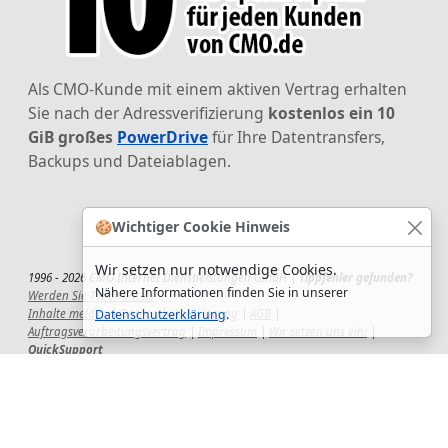
Als CMO-Kunde mit einem aktiven Vertrag erhalten
Sie nach der Adressverifizierung
kostenlos ein 10
GiB großes
PowerDrive
für Ihre Datentransfers,
Backups und Dateiablagen.
🍪
Wichtiger Cookie Hinweis
Wir setzen nur notwendige Cookies.
1996 - 2026 CMO Internet Dienstleistungen GmbH |
Tippfehler gefunden?
Nähere Informationen finden Sie in unserer
Werden Sie TypoHunter!
Inhalte melden
|
Datenschutzerklärung
|
AGB
|
Datenschutzerklärung
.
Auftragsverarbeitungsvertrag
|
Impressum
|
Wir setzen uns ein!
|
QuickSupport
Wir sind Hauptsponsor
des CSD-Reutlingen 2025