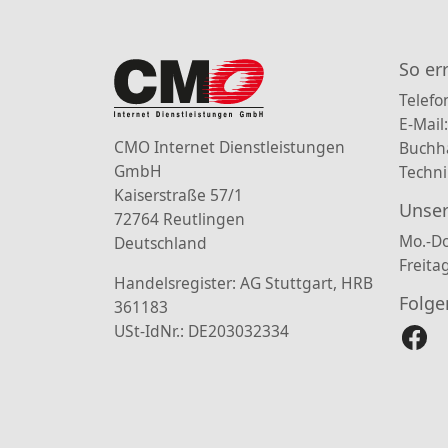
So er
Telefo
E-Mail
CMO Internet Dienstleistungen
Buchh
GmbH
Techni
Kaiserstraße 57/1
Unser
72764 Reutlingen
Mo.-Do
Deutschland
Freita
Handelsregister: AG Stuttgart, HRB
Folge
361183
USt-IdNr.: DE203032334