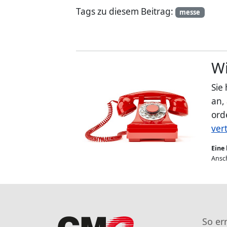
Tags zu diesem Beitrag:
messe
Wi
Sie
an,
ord
ver
Eine 
Ansch
So er