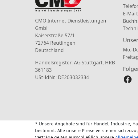
Telefo
E-Mail
CMO Internet Dienstleistungen
Buchh
GmbH
Techni
Kaiserstraße 57/1
Unser
72764 Reutlingen
Mo.-Do
Deutschland
Freita
Handelsregister: AG Stuttgart, HRB
Folge
361183
USt-IdNr.: DE203032334
* Unsere Angebote sind für Handel, Industrie, H
bestimmt. Alle unsere Preise verstehen sich zuz
Verträge gelten ausschließlich unsere
Allgemein