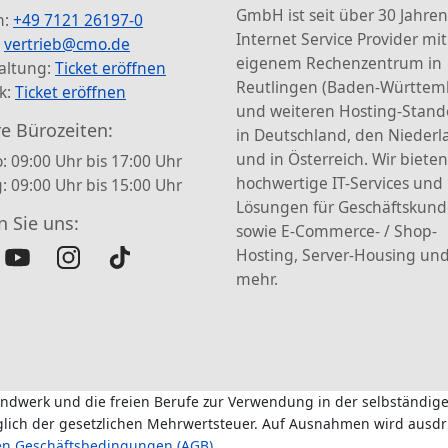
GmbH ist seit über 30 Jahren
n:
+49 7121 26197-0
Internet Service Provider mit
:
vertrieb@cmo.de
eigenem Rechenzentrum in
altung:
Ticket eröffnen
Reutlingen (Baden-Württem
k:
Ticket eröffnen
und weiteren Hosting-Stand
e Bürozeiten:
in Deutschland, den Nieder
und in Österreich. Wir bieten
: 09:00 Uhr bis 17:00 Uhr
hochwertige IT-Services und
g: 09:00 Uhr bis 15:00 Uhr
Lösungen für Geschäftskun
n Sie uns:
sowie E-Commerce- / Shop-
Hosting, Server-Housing und
mehr.
andwerk und die freien Berufe zur Verwendung in der selbständige
üglich der gesetzlichen Mehrwertsteuer. Auf Ausnahmen wird ausdr
en Geschäftsbedingungen (AGB)
.